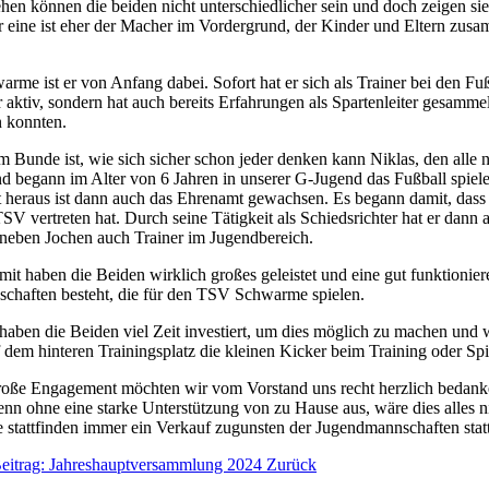
n können die beiden nicht unterschiedlicher sein und doch zeigen sie,
eine ist eher der Macher im Vordergrund, der Kinder und Eltern zusam
 ist er von Anfang dabei. Sofort hat er sich als Trainer bei den Fußb
ner aktiv, sondern hat auch bereits Erfahrungen als Spartenleiter gesam
n konnten.
m Bunde ist, wie sich sicher schon jeder denken kann Niklas, den alle 
 begann im Alter von 6 Jahren in unserer G-Jugend das Fußball spielen,
 heraus ist dann auch das Ehrenamt gewachsen. Es begann damit, dass
SV vertreten hat. Durch seine Tätigkeit als Schiedsrichter hat er dan
r neben Jochen auch Trainer im Jugendbereich.
t haben die Beiden wirklich großes geleistet und eine gut funktionier
chaften besteht, die für den TSV Schwarme spielen.
aben die Beiden viel Zeit investiert, um dies möglich zu machen und
f dem hinteren Trainingsplatz die kleinen Kicker beim Training oder Spi
große Engagement möchten wir vom Vorstand uns recht herzlich bedan
nn ohne eine starke Unterstützung von zu Hause aus, wäre dies alles ni
stattfinden immer ein Verkauf zugunsten der Jugendmannschaften statt
Beitrag: Jahreshauptversammlung 2024
Zurück