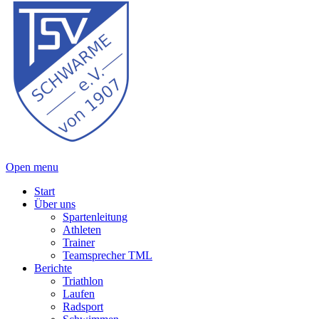
Open menu
Start
Über uns
Spartenleitung
Athleten
Trainer
Teamsprecher TML
Berichte
Triathlon
Laufen
Radsport