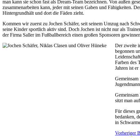
man kann sie schon fast als Dream-Team bezeichnen. Von außen gesehe
zusammenarbeiten kann, jeder mit seinen Gaben und Fähigkeiten. Der 
Hintergrundhält und dort die Fäden zieht.
Kommen wir zuerst zu Jochen Schäfer, seit seinem Umzug nach Schwarme
seine Kinder sportlich aktiv sind. Doch Jochen ist nicht nur als Trai
der Firma Saller im Fußballbereich einen großen Sponsoren gewinne
Der zweite i
begonnen und
Leidenschaft
Farben des T
Jahren ist e
Gemeinsam mi
Jugendmanns
Gemeinsam h
sitzt man au
Für dieses 
bedanken, de
in Schwarme 
Vorheriger 