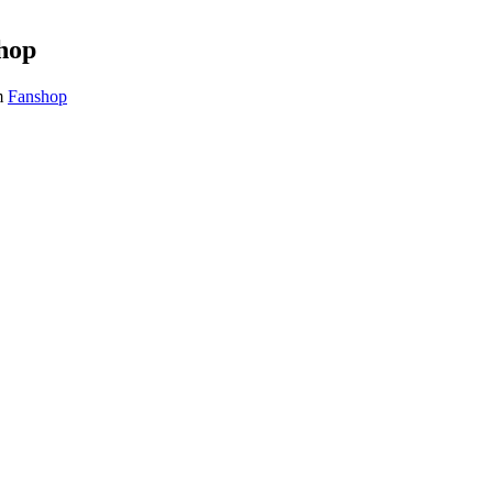
hop
em
Fanshop