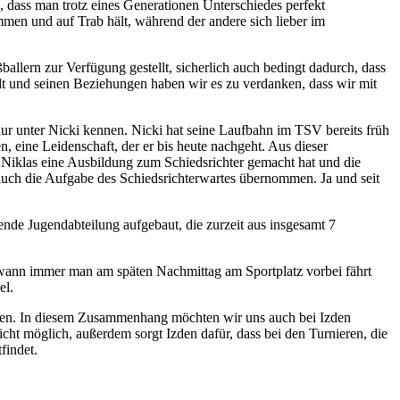
 dass man trotz eines Generationen Unterschiedes perfekt
men und auf Trab hält, während der andere sich lieber im
allern zur Verfügung gestellt, sicherlich auch bedingt dadurch, dass
melt und seinen Beziehungen haben wir es zu verdanken, dass wir mit
nur unter Nicki kennen. Nicki hat seine Laufbahn im TSV bereits früh
 eine Leidenschaft, der er bis heute nachgeht. Aus dieser
 Niklas eine Ausbildung zum Schiedsrichter gemacht hat und die
n auch die Aufgabe des Schiedsrichterwartes übernommen. Ja und seit
ende Jugendabteilung aufgebaut, die zurzeit aus insgesamt 7
 wann immer man am späten Nachmittag am Sportplatz vorbei fährt
el.
ken. In diesem Zusammenhang möchten wir uns auch bei Izden
cht möglich, außerdem sorgt Izden dafür, dass bei den Turnieren, die
findet.