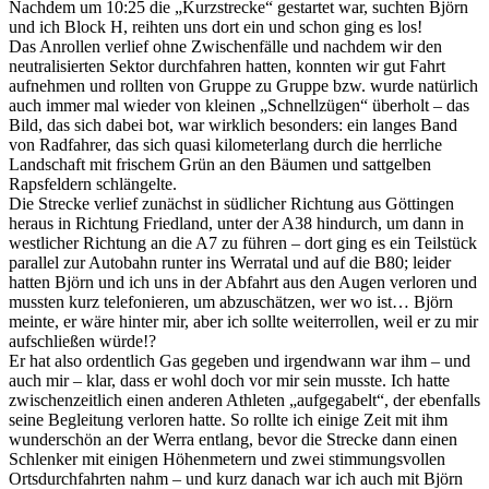
Nachdem um 10:25 die „Kurzstrecke“ gestartet war, suchten Björn
und ich Block H, reihten uns dort ein und schon ging es los!
Das Anrollen verlief ohne Zwischenfälle und nachdem wir den
neutralisierten Sektor durchfahren hatten, konnten wir gut Fahrt
aufnehmen und rollten von Gruppe zu Gruppe bzw. wurde natürlich
auch immer mal wieder von kleinen „Schnellzügen“ überholt – das
Bild, das sich dabei bot, war wirklich besonders: ein langes Band
von Radfahrer, das sich quasi kilometerlang durch die herrliche
Landschaft mit frischem Grün an den Bäumen und sattgelben
Rapsfeldern schlängelte.
Die Strecke verlief zunächst in südlicher Richtung aus Göttingen
heraus in Richtung Friedland, unter der A38 hindurch, um dann in
westlicher Richtung an die A7 zu führen – dort ging es ein Teilstück
parallel zur Autobahn runter ins Werratal und auf die B80; leider
hatten Björn und ich uns in der Abfahrt aus den Augen verloren und
mussten kurz telefonieren, um abzuschätzen, wer wo ist… Björn
meinte, er wäre hinter mir, aber ich sollte weiterrollen, weil er zu mir
aufschließen würde!?
Er hat also ordentlich Gas gegeben und irgendwann war ihm – und
auch mir – klar, dass er wohl doch vor mir sein musste. Ich hatte
zwischenzeitlich einen anderen Athleten „aufgegabelt“, der ebenfalls
seine Begleitung verloren hatte. So rollte ich einige Zeit mit ihm
wunderschön an der Werra entlang, bevor die Strecke dann einen
Schlenker mit einigen Höhenmetern und zwei stimmungsvollen
Ortsdurchfahrten nahm – und kurz danach war ich auch mit Björn