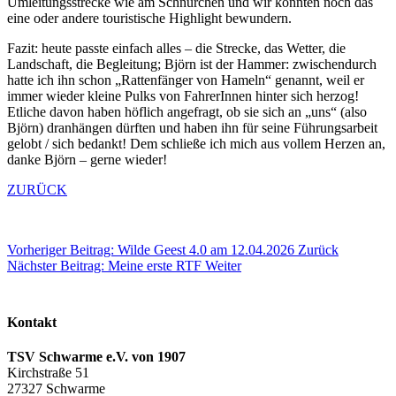
Umleitungsstrecke wie am Schnürchen und wir konnten noch das
eine oder andere touristische Highlight bewundern.
Fazit: heute passte einfach alles – die Strecke, das Wetter, die
Landschaft, die Begleitung; Björn ist der Hammer: zwischendurch
hatte ich ihn schon „Rattenfänger von Hameln“ genannt, weil er
immer wieder kleine Pulks von FahrerInnen hinter sich herzog!
Etliche davon haben höflich angefragt, ob sie sich an „uns“ (also
Björn) dranhängen dürften und haben ihn für seine Führungsarbeit
gelobt / sich bedankt! Dem schließe ich mich aus vollem Herzen an,
danke Björn – gerne wieder!
ZURÜCK
Vorheriger Beitrag: Wilde Geest 4.0 am 12.04.2026
Zurück
Nächster Beitrag: Meine erste RTF
Weiter
Kontakt
TSV Schwarme e.V. von 1907
Kirchstraße 51
27327 Schwarme