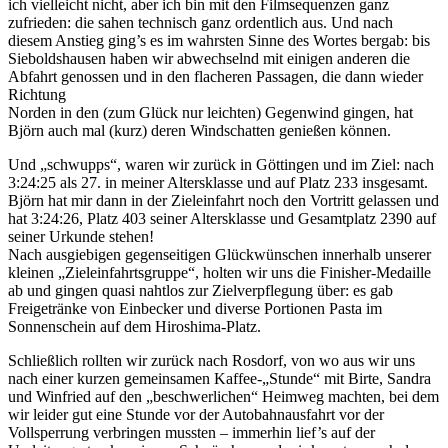
ich vielleicht nicht, aber ich bin mit den Filmsequenzen ganz
zufrieden: die sahen technisch ganz ordentlich aus. Und nach
diesem Anstieg ging’s es im wahrsten Sinne des Wortes bergab: bis
Sieboldshausen haben wir abwechselnd mit einigen anderen die
Abfahrt genossen und in den flacheren Passagen, die dann wieder
Richtung
Norden in den (zum Glück nur leichten) Gegenwind gingen, hat
Björn auch mal (kurz) deren Windschatten genießen können.
Und „schwupps“, waren wir zurück in Göttingen und im Ziel: nach
3:24:25 als 27. in meiner Altersklasse und auf Platz 233 insgesamt.
Björn hat mir dann in der Zieleinfahrt noch den Vortritt gelassen und
hat 3:24:26, Platz 403 seiner Altersklasse und Gesamtplatz 2390 auf
seiner Urkunde stehen!
Nach ausgiebigen gegenseitigen Glückwünschen innerhalb unserer
kleinen „Zieleinfahrtsgruppe“, holten wir uns die Finisher-Medaille
ab und gingen quasi nahtlos zur Zielverpflegung über: es gab
Freigetränke von Einbecker und diverse Portionen Pasta im
Sonnenschein auf dem Hiroshima-Platz.
Schließlich rollten wir zurück nach Rosdorf, von wo aus wir uns
nach einer kurzen gemeinsamen Kaffee-„Stunde“ mit Birte, Sandra
und Winfried auf den „beschwerlichen“ Heimweg machten, bei dem
wir leider gut eine Stunde vor der Autobahnausfahrt vor der
Vollsperrung verbringen mussten – immerhin lief’s auf der