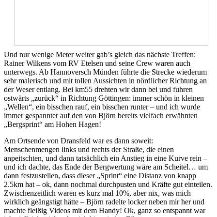
Und nur wenige Meter weiter gab’s gleich das nächste Treffen:
Rainer Wilkens vom RV Etelsen und seine Crew waren auch
unterwegs. Ab Hannoversch Münden führte die Strecke wiederum
sehr malerisch und mit tollen Aussichten in nördlicher Richtung an
der Weser entlang. Bei km55 drehten wir dann bei und fuhren
ostwärts „zurück“ in Richtung Göttingen: immer schön in kleinen
„Wellen“, ein bisschen rauf, ein bisschen runter – und ich wurde
immer gespannter auf den von Björn bereits vielfach erwähnten
„Bergsprint“ am Hohen Hagen!
Am Ortsende von Dransfeld war es dann soweit:
Menschenmengen links und rechts der Straße, die einen
anpeitschten, und dann tatsächlich ein Anstieg in eine Kurve rein –
und ich dachte, das Ende der Bergwertung wäre am Scheitel… um
dann festzustellen, dass dieser „Sprint“ eine Distanz von knapp
2.5km hat – ok, dann nochmal durchpusten und Kräfte gut einteilen.
Zwischenzeitlich waren es kurz mal 10%, aber nix, was mich
wirklich geängstigt hätte – Björn radelte locker neben mir her und
machte fleißig Videos mit dem Handy! Ok, ganz so entspannt war