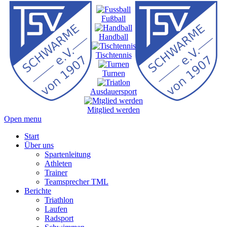
Fußball
Handball
Tischtennis
Turnen
Ausdauersport
Mitglied werden
Open menu
Start
Über uns
Spartenleitung
Athleten
Trainer
Teamsprecher TML
Berichte
Triathlon
Laufen
Radsport