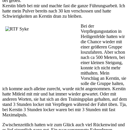
bei geben.
Kerstin blieb bei mir und machte fast die ganze Führungsarbeit. Ich
hatte mein Pulver bereits nach 30 km verschossen und hatte
Schwierigkeiten an Kerstin dran zu bleiben.
Bei der
Verpflegungsstation in
Heiligenfelde hatten wir
die Chance wieder mit
einer größeren Gruppe
loszufahren. Aber schon
nach ca 500 Metern, bei
einer kleinen Steigung,
konnte ich nicht mehr
mithalten. Mein
Vorschlag an Kerstin, sie
solle die Gruppe halten,
ich komme auch alleine zurecht, wurde nicht angenommen. Kerstin
hatte Mitleid mit mir und hat immer wieder gewartet. Oder mit
anderen Worten, sie hat sich an den Trainingsplan gehalten, auf dem
stand 3 Stunden locker mit Verpflegen während der Fahrt üben. Tja,
bei Kerstin 3 Stunden locker waren bei mir 3 Stunden mit fast
Maximalpuls.
Zwischenzeitlich hatten wir zum Glück auch viel Rückenwind und
es lief eigentlich ganz gut. Ein paar versprengte FahrerInnen