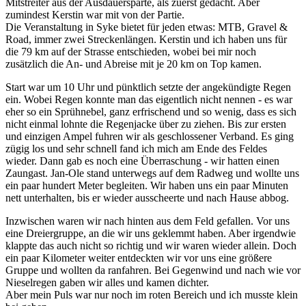
Mitstreiter aus der Ausdauersparte, als zuerst gedacht. Aber
zumindest Kerstin war mit von der Partie.
Die Veranstaltung in Syke bietet für jeden etwas: MTB, Gravel &
Road, immer zwei Streckenlängen. Kerstin und ich haben uns für
die 79 km auf der Strasse entschieden, wobei bei mir noch
zusätzlich die An- und Abreise mit je 20 km on Top kamen.
Start war um 10 Uhr und pünktlich setzte der angekündigte Regen
ein. Wobei Regen konnte man das eigentlich nicht nennen - es war
eher so ein Sprühnebel, ganz erfrischend und so wenig, dass es sich
nicht einmal lohnte die Regenjacke über zu ziehen. Bis zur ersten
und einzigen Ampel fuhren wir als geschlossener Verband. Es ging
zügig los und sehr schnell fand ich mich am Ende des Feldes
wieder. Dann gab es noch eine Überraschung - wir hatten einen
Zaungast. Jan-Ole stand unterwegs auf dem Radweg und wollte uns
ein paar hundert Meter begleiten. Wir haben uns ein paar Minuten
nett unterhalten, bis er wieder ausscheerte und nach Hause abbog.
Inzwischen waren wir nach hinten aus dem Feld gefallen. Vor uns
eine Dreiergruppe, an die wir uns geklemmt haben. Aber irgendwie
klappte das auch nicht so richtig und wir waren wieder allein. Doch
ein paar Kilometer weiter entdeckten wir vor uns eine größere
Gruppe und wollten da ranfahren. Bei Gegenwind und nach wie vor
Nieselregen gaben wir alles und kamen dichter.
Aber mein Puls war nur noch im roten Bereich und ich musste klein