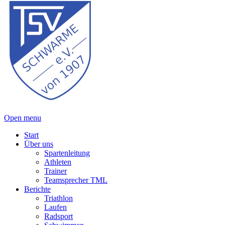
Open menu
Start
Über uns
Spartenleitung
Athleten
Trainer
Teamsprecher TML
Berichte
Triathlon
Laufen
Radsport