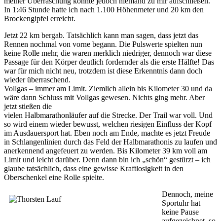
meiner Überraschung konnte jedoch niemand zu mir aufschließen.
In 1:46 Stunde hatte ich nach 1.100 Höhenmeter und 20 km den
Brockengipfel erreicht.
Jetzt 22 km bergab. Tatsächlich kann man sagen, dass jetzt das
Rennen nochmal von vorne begann. Die Pulswerte spielten nun
keine Rolle mehr, die waren merklich niedriger, dennoch war diese
Passage für den Körper deutlich fordernder als die erste Hälfte! Das
war für mich nicht neu, trotzdem ist diese Erkenntnis dann doch
wieder überraschend.
Vollgas – immer am Limit. Ziemlich allein bis Kilometer 30 und da
wäre dann Schluss mit Vollgas gewesen. Nichts ging mehr. Aber
jetzt stießen die
vielen Halbmarathonläufer auf die Strecke. Der Trail war voll. Und
so wird einem wieder bewusst, welchen riesigen Einfluss der Kopf
im Ausdauersport hat. Eben noch am Ende, machte es jetzt Freude
in Schlangenlinien durch das Feld der Halbmarathonis zu laufen und
anerkennend angefeuert zu werden. Bis Kilometer 39 km voll am
Limit und leicht darüber. Denn dann bin ich „schön“ gestürzt – ich
glaube tatsächlich, dass eine gewisse Kraftlosigkeit in den
Oberschenkel eine Rolle spielte.
Dennoch, meine
Sportuhr hat
keine Pause
aufgezeichnet, so