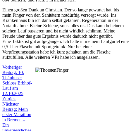
Einen großen Dank an Christian. Der so lange gewartet hat, bis
mein Finger von den Sanitätern notdürftig versorgt wurde. Ins
Krankenhaus bin ich dann selbst gefahren. Regeneration in der
Notaufnahme. Kleine Schiene, sonst alles ok. Das kann bei einem
solchen Lauf passieren und ist nicht wirklich schlimm. Meine
Freude über das gute Ergebnis wurde dadurch nicht getrübt.
Eine Taktik ist gut aufgegangen. Ich hatte in meinem Laufgürtel eine
0,5 Liter Flasche mit Sportgetränk. Nur bei einer
Verpflegungsstation habe ich kurz gehalten um die Flasche
aufzufüllen. Alle weiteren VPs habe ich ausgelassen.
Vorheriger
Beitrag: 10.
Thänhuser
Schloss Erbhof-
Lauf am
12.10.2025
Zurück
Nächster
Beitrag: Mein
erster Marathon
in Bremen –
Ein
unvergessliches