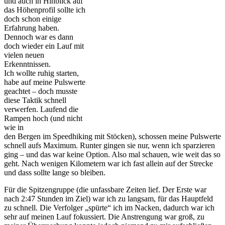
und auch in Hinblick auf
das Höhenprofil sollte ich
doch schon einige
Erfahrung haben.
Dennoch war es dann
doch wieder ein Lauf mit
vielen neuen
Erkenntnissen.
Ich wollte ruhig starten,
habe auf meine Pulswerte
geachtet – doch musste
diese Taktik schnell
verwerfen. Laufend die
Rampen hoch (und nicht
wie in
den Bergen im Speedhiking mit Stöcken), schossen meine Pulswerte
schnell aufs Maximum. Runter gingen sie nur, wenn ich sparzieren
ging – und das war keine Option. Also mal schauen, wie weit das so
geht. Nach wenigen Kilometern war ich fast allein auf der Strecke
und dass sollte lange so bleiben.
Für die Spitzengruppe (die unfassbare Zeiten lief. Der Erste war
nach 2:47 Stunden im Ziel) war ich zu langsam, für das Hauptfeld
zu schnell. Die Verfolger „spürte“ ich im Nacken, dadurch war ich
sehr auf meinen Lauf fokussiert. Die Anstrengung war groß, zu