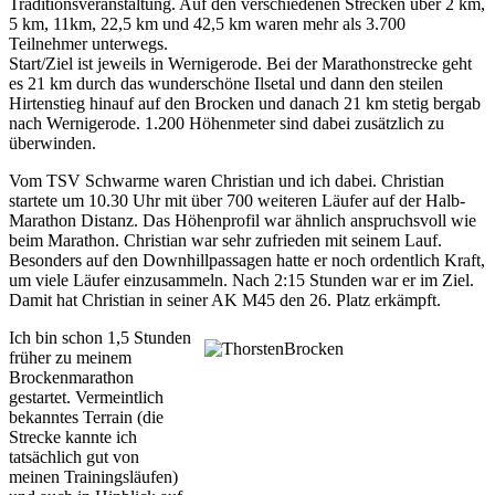
Traditionsveranstaltung. Auf den verschiedenen Strecken über 2 km,
5 km, 11km, 22,5 km und 42,5 km waren mehr als 3.700
Teilnehmer unterwegs.
Start/Ziel ist jeweils in Wernigerode. Bei der Marathonstrecke geht
es 21 km durch das wunderschöne Ilsetal und dann den steilen
Hirtenstieg hinauf auf den Brocken und danach 21 km stetig bergab
nach Wernigerode. 1.200 Höhenmeter sind dabei zusätzlich zu
überwinden.
Vom TSV Schwarme waren Christian und ich dabei. Christian
startete um 10.30 Uhr mit über 700 weiteren Läufer auf der Halb-
Marathon Distanz. Das Höhenprofil war ähnlich anspruchsvoll wie
beim Marathon. Christian war sehr zufrieden mit seinem Lauf.
Besonders auf den Downhillpassagen hatte er noch ordentlich Kraft,
um viele Läufer einzusammeln. Nach 2:15 Stunden war er im Ziel.
Damit hat Christian in seiner AK M45 den 26. Platz erkämpft.
Ich bin schon 1,5 Stunden
früher zu meinem
Brockenmarathon
gestartet. Vermeintlich
bekanntes Terrain (die
Strecke kannte ich
tatsächlich gut von
meinen Trainingsläufen)