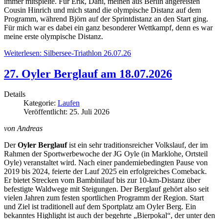
immer mitspielte. Für Erik, Dani, meinen aus Berlin angereisten
Cousin Hinrich und mich stand die olympische Distanz auf dem
Programm, während Björn auf der Sprintdistanz an den Start ging.
Für mich war es dabei ein ganz besonderer Wettkampf, denn es war
meine erste olympische Distanz.
Weiterlesen: Silbersee-Triathlon 26.07.26
27. Oyler Berglauf am 18.07.2026
Details
Kategorie:
Laufen
Veröffentlicht: 25. Juli 2026
von Andreas
Der
Oyler Berglauf
ist ein sehr traditionsreicher Volkslauf, der im
Rahmen der Sportwerbewoche der JG Oyle (in Marklohe, Ortsteil
Oyle) veranstaltet wird. Nach einer pandemiebedingten Pause von
2019 bis 2024, feierte der Lauf 2025 ein erfolgreiches Comeback.
Er bietet Strecken vom Bambinilauf bis zur 10-km-Distanz über
befestigte Waldwege mit Steigungen. Der Berglauf gehört also seit
vielen Jahren zum festen sportlichen Programm der Region. Start
und Ziel ist traditionell auf dem Sportplatz am Oyler Berg. Ein
bekanntes Highlight ist auch der begehrte „Bierpokal“, der unter den