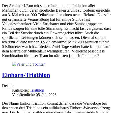
Der Achimer I-Run mit seiner Intention, die Inklusion aller
Menschen durch deren sportliche Begeisterung zu fördern, erreichte
am 3. Mai mit ca. 900 Teilnehmenden einen neuen Rekord. Die sehr
gut organisierte Veranstaltung hat für einige Stunde fast
Volksfestcharakter. Viele Zuschauer und eine Sambagruppe am
Rande sorgen für eine tolle Stimmung. Es macht fast vergessen, dass
ein Teil der Strecke durch ein Gewerbegebiet führt. Auch die
sportlichen Leistungen können sich sehen lassen. Diesmal startete
ich
ganz alleine
für den TSV Schwarme. Mit 26:09 Minuten für die
5 Kilometer war ich zufrieden. Zwei Tage vorher hatte ich mich auf
dem Martfelder Mühlenlauf warmgelaufen. Vielleicht passt diese
Kombination für unser Team im nächsten ja auch für andere?
Einhorn-Triathlon
Details
Kategorie:
Triathlon
Veröffentlicht: 05. Juli 2026
Der Name Einhorntriathlon kommt daher, dass die Wendeboje bei
den ersten drei Triathlons ein aufblasbares Einhorn-Wasserspielzeug
war. Der Einhorn Triathlon ging dieses Jahr in seine siebte Auflage